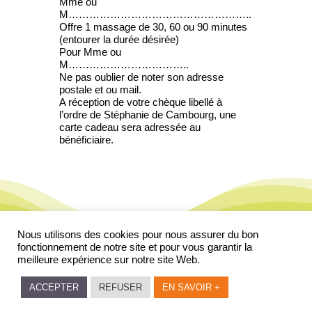
Mme ou
M……………………………………………..
Offre 1 massage de 30, 60 ou 90 minutes
(entourer la durée désirée)
Pour Mme ou
M……………………………..
Ne pas oublier de noter son adresse
postale et ou mail.
A réception de votre chèque libellé à
l’ordre de Stéphanie de Cambourg, une
carte cadeau sera adressée au
bénéficiaire.
Nous utilisons des cookies pour nous assurer du bon
fonctionnement de notre site et pour vous garantir la
Mentions légales & crédits
meilleure expérience sur notre site Web.
Politique de confidentialité
© MASSAGES NOMADES
ACCEPTER
REFUSER
EN SAVOIR +
F
STÉPHANIE DE CAMBOURG