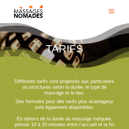
TARIFS
Différents tarifs sont proposés aux particuliers
ou structures selon la durée, le type de
massage et le lieu.
Des formules pour des tarifs plus avantageux
sont également disponibles.
En dehors de la durée du massage indiquée,
prévoir 10 à 20 minutes entre l’accueil et la fin